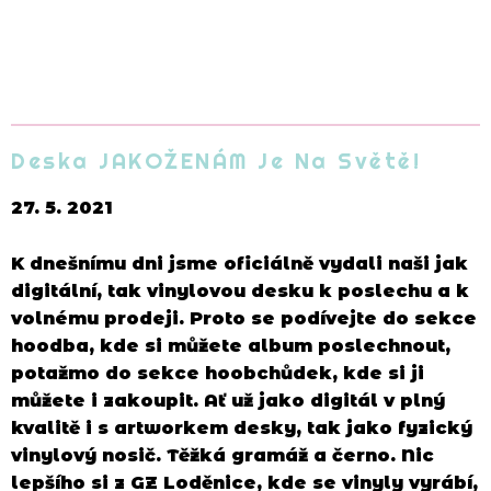
Deska JAKOŽENÁM Je Na Světě!
27. 5. 2021
K dnešnímu dni jsme oficiálně vydali naši jak
digitální, tak vinylovou desku k poslechu a k
volnému prodeji. Proto se podívejte do sekce
hoodba, kde si můžete album poslechnout,
potažmo do sekce hoobchůdek, kde si ji
můžete i zakoupit. Ať už jako digitál v plný
kvalitě i s artworkem desky, tak jako fyzický
vinylový nosič. Těžká gramáž a černo. Nic
lepšího si z GZ Loděnice, kde se vinyly vyrábí,