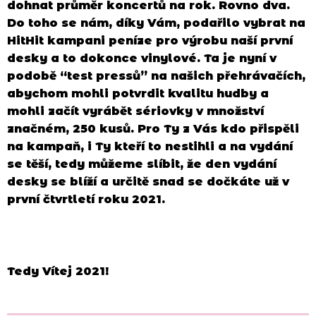
dohnat průměr koncertů na rok. Rovno dva.
Do toho se nám, díky Vám, podařilo vybrat na
HitHit kampani peníze pro výrobu naší první
desky a to dokonce vinylové. Ta je nyní v
podobě “test pressů” na našich přehrávačích,
abychom mohli potvrdit kvalitu hudby a
mohli začít vyrábět sériovky v množství
značném, 250 kusů. Pro Ty z Vás kdo přispěli
na kampaň, i Ty kteří to nestihli a na vydání
se těší, tedy můžeme slíbit, že den vydání
desky se blíží a určitě snad se dočkáte už v
první čtvrtletí roku 2021.
Tedy Vítej 2021!