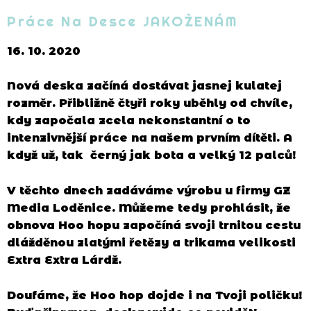
Práce Na Desce JAKOŽENÁM
16. 10. 2020
Nová deska začíná dostávat jasnej kulatej
rozměr. Přibližně čtyři roky uběhly od chvíle,
kdy započala zcela nekonstantní o to
intenzivnější práce na našem prvním dítěti. A
když už, tak černý jak bota a velký 12 palců!
V těchto dnech zadáváme výrobu u firmy GZ
Media Loděnice. Můžeme tedy prohlásit, že
obnova Hoo hopu započíná svoji trnitou cestu
dlážděnou zlatými řetězy a trikama velikosti
Extra Extra Lárdž.
Doufáme, že Hoo hop dojde i na Tvoji poličku!