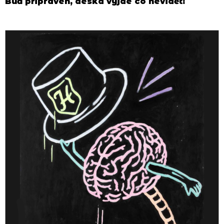
Buď připraven, deska vyjde co nevidět!