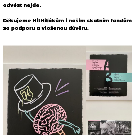
odvézt nejde.
Děkujeme HitHiťákům i našim skalním fandům
za podporu a vloženou důvěru.